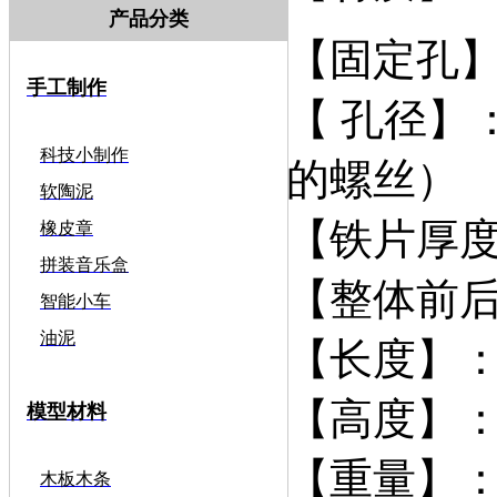
产品分类
【固定孔】
手工制作
【 孔径】：
科技小制作
的螺丝）
软陶泥
【铁片厚度
橡皮章
拼装音乐盒
【整体前后
智能小车
油泥
【长度】：
【高度】：
模型材料
【重量】：
木板木条