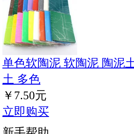
单色软陶泥 软陶泥 陶泥土
土 多色
￥7.50元
立即购买
新手帮助