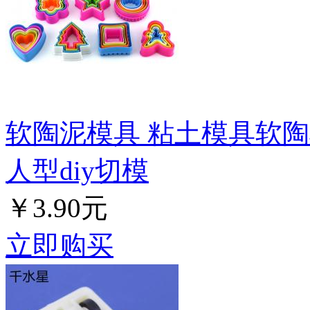
软陶泥模具 粘土模具软
人型diy切模
￥3.90元
立即购买