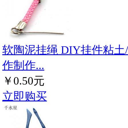
软陶泥挂绳 DIY挂件粘土
作制作...
￥0.50元
立即购买