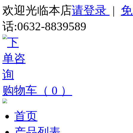
欢迎光临本店
请登录
|
免
话:0632-8839589
购物车（ 0 ）
首页
产品列表