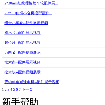
2*30mm细纹理橡胶车轮配件展...
2.3*1.9仿铜小合页模型配件...
组合小车轮--配件展示视频
圆木片--配件展示视频
限位环--配件展示视频
万向节--配件视频展示
松木条--配件展示视频
松木块--配件视频展示
双轴斜角减速电机--配件展示视频
1
2
3
4
5
6
7
下一页
新手帮助