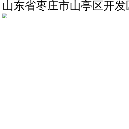
山东省枣庄市山亭区开发