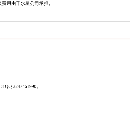
换费用由千水星公司承担。
ontact QQ 3247461990。