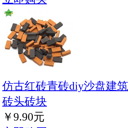
仿古红砖青砖diy沙盘建
砖头砖块
￥9.90元