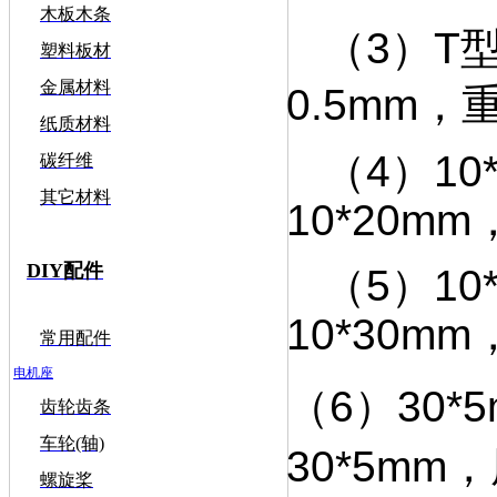
木板木条
（3）
T
塑料板材
金属材料
0.5mm，
纸质材料
（4）10*
碳纤维
其它材料
10*20m
DIY配件
（5）10*
10*30m
常用配件
电机座
（6）30
齿轮齿条
车轮(轴)
30*5mm
螺旋桨