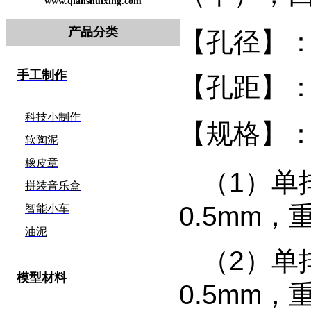
www.qianshuixing.com
产品分类
【孔径】：
手工制作
【孔距】：
科技小制作
【规格】
软陶泥
橡皮章
（1）
单
拼装音乐盒
0.5mm，
智能小车
油泥
（2）单
模型材料
0.5mm，