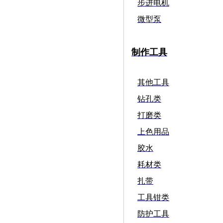
步进电机
微型泵
制作工具
其他工具
钻孔类
打磨类
上色用品
胶水
耗材类
扎带
工具钳类
防护工具