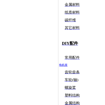
金属材料
纸质材料
碳纤维
其它材料
DIY配件
常用配件
电机座
齿轮齿条
车轮(轴)
螺旋桨
塑料结构
金属结构