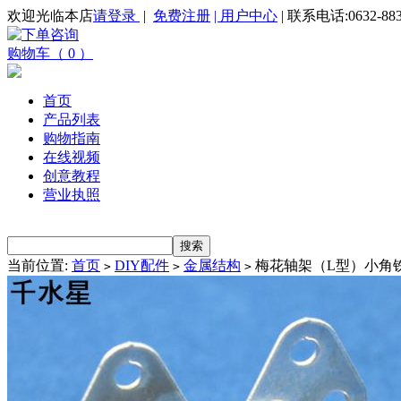
欢迎光临本店
请登录
|
免费注册
| 用户中心
| 联系电话:0632-883
购物车（ 0 ）
首页
产品列表
购物指南
在线视频
创意教程
营业执照
当前位置:
首页
DIY配件
金属结构
梅花轴架（L型）小角铁
>
>
>