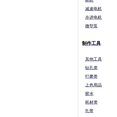
舵机
减速电机
步进电机
微型泵
制作工具
其他工具
钻孔类
打磨类
上色用品
胶水
耗材类
扎带