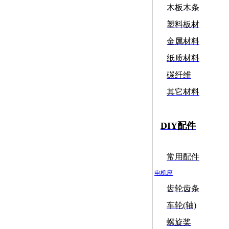
木板木条
塑料板材
金属材料
纸质材料
碳纤维
其它材料
DIY配件
常用配件
电机座
齿轮齿条
车轮(轴)
螺旋桨