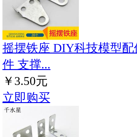
摇摆铁座 DIY科技模型配
件 支撑...
￥3.50元
立即购买