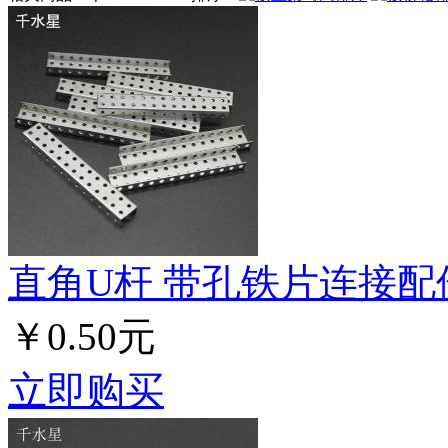
直角U杆 带孔铁片连接配
￥0.50元
立即购买