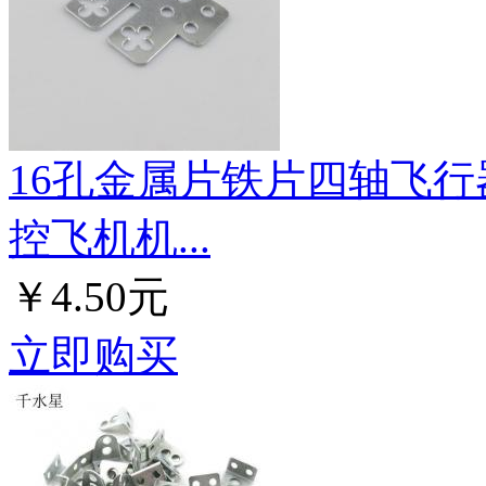
16孔金属片铁片四轴飞行
控飞机机...
￥4.50元
立即购买