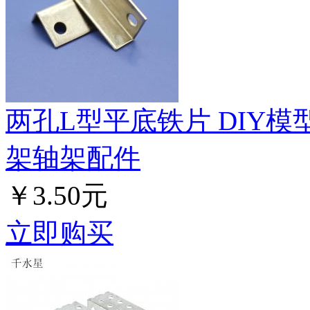
两孔L型平底铁片 DIY
架轴架配件
￥3.50元
立即购买