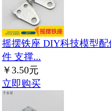
摇摆铁座 DIY科技模型配
件 支撑...
￥3.50元
立即购买