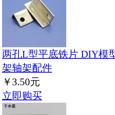
两孔L型平底铁片 DIY
架轴架配件
￥3.50元
立即购买