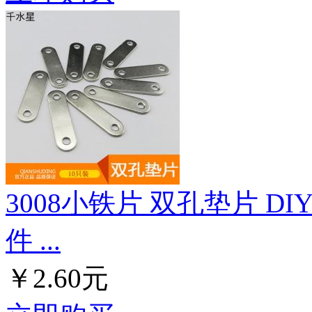
3008小铁片 双孔垫片 
件 ...
￥2.60元