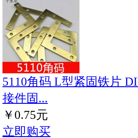
5110角码 L型紧固铁片
接件固...
￥0.75元
立即购买