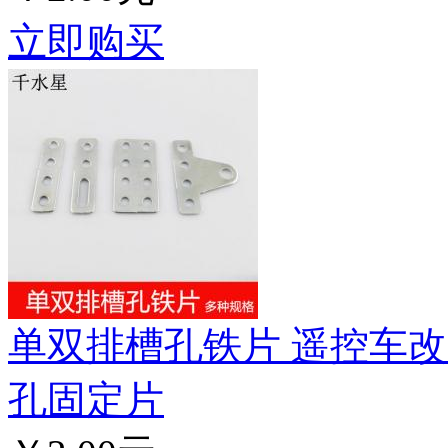
立即购买
单双排槽孔铁片 遥控车改
孔固定片