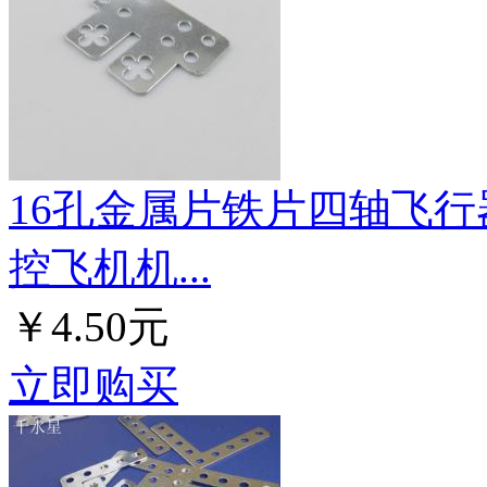
16孔金属片铁片四轴飞行
控飞机机...
￥4.50元
立即购买