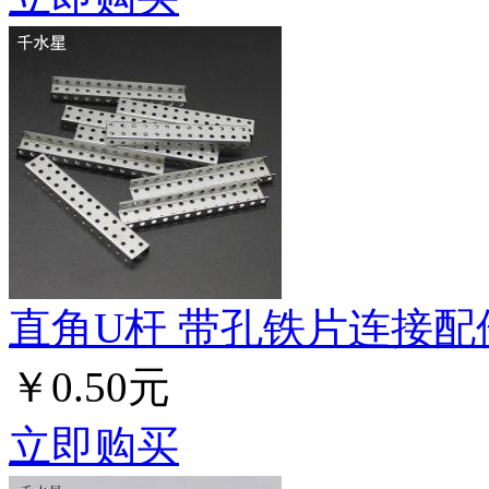
直角U杆 带孔铁片连接配
￥0.50元
立即购买